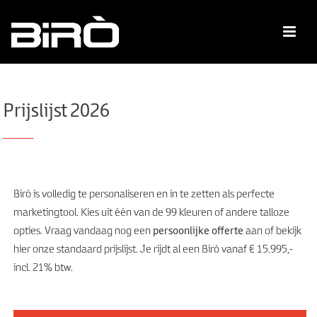
Prijslijst 2026
Birò is volledig te personaliseren en in te zetten als perfecte
marketingtool. Kies uit één van de 99 kleuren of andere talloze
opties. Vraag vandaag nog een
persoonlijke offerte
aan of bekijk
hier onze standaard prijslijst. Je rijdt al een Birò vanaf € 15.995,-
incl. 21% btw.