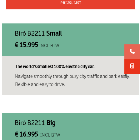
PRIJSLIJST
Birò B2211
Small
€ 15.995
INCL BTW
The world’s smallest 100% electric city car.
Navigate smoothly through busy city traffic and park easily.
Flexible and easy to drive.
Birò B2211
Big
€ 16.995
INCL BTW