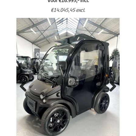
Voor €16.995,- incl.
€14.045,45 excl.
Previo
Next
us