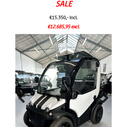
SALE
€15.350,- incl.
€12.685,95 excl.
Previo
Next
us