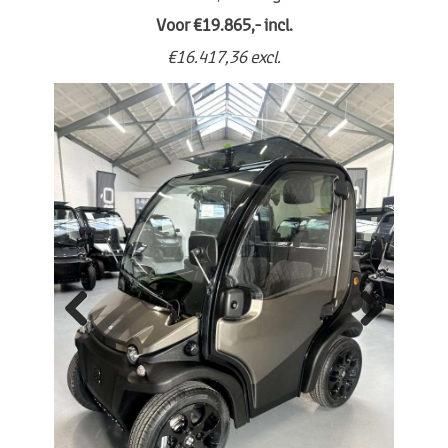
Voor €19.865,- incl.
€16.417,36 excl.
Previo
Next
us