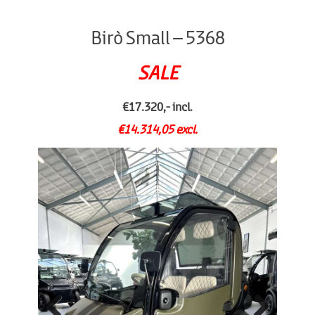
Birò Small – 5368
SALE
€17.320,- incl.
€14.314,05 excl.