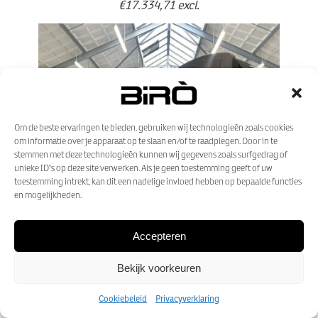
€17.334,71 excl.
Om de beste ervaringen te bieden, gebruiken wij technologieën zoals cookies
om informatie over je apparaat op te slaan en/of te raadplegen. Door in te
stemmen met deze technologieën kunnen wij gegevens zoals surfgedrag of
unieke ID's op deze site verwerken. Als je geen toestemming geeft of uw
toestemming intrekt, kan dit een nadelige invloed hebben op bepaalde functies
en mogelijkheden.
Previo
Next
us
Accepteren
Bekijk voorkeuren
Cookiebeleid
Privacyverklaring