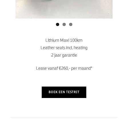
Lithium Maxi 100km
Leather seats incl. heating
2 jaar garantie
Lease vanaf €260,- per maand*
BOEK EEN TESTRIT