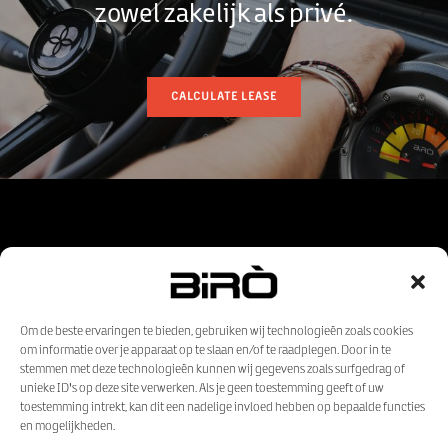
zowel zakelijk als privé.
CALCULATE LEASE
Om de beste ervaringen te bieden, gebruiken wij technologieën zoals cookies
om informatie over je apparaat op te slaan en/of te raadplegen. Door in te
stemmen met deze technologieën kunnen wij gegevens zoals surfgedrag of
unieke ID's op deze site verwerken. Als je geen toestemming geeft of uw
toestemming intrekt, kan dit een nadelige invloed hebben op bepaalde functies
en mogelijkheden.
© 2026 - Birò Nederland -
Privacy Policy
-
Terms of Condition
-