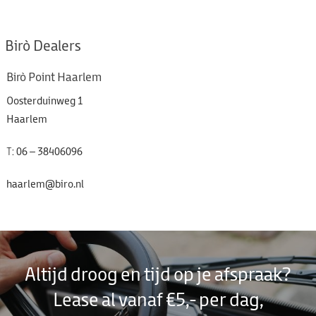
Birò Dealers
Birò Point Haarlem
Oosterduinweg 1
Haarlem
T:
06 – 38406096
haarlem@biro.nl
Altijd droog en tijd op je afspraak?
Lease al vanaf €5,- per dag,